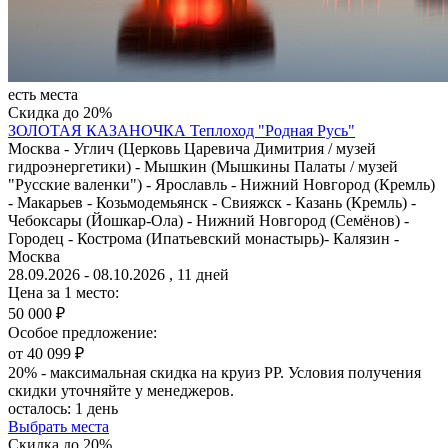
есть места
Скидка до 20%
ЗОЛОТАЯ КАЗАНОЧКА
Теплоход "Родная Русь"
Москва - Углич (Церковь Царевича Димитрия / музей
гидроэнергетики) - Мышкин (Мышкины Палаты / музей
"Русские валенки") - Ярославль - Нижний Новгород (Кремль)
- Макарьев - Козьмодемьянск - Свияжск - Казань (Кремль) -
Чебоксары (Йошкар-Ола) - Нижний Новгород (Семёнов) -
Городец - Кострома (Ипатьевский монастырь)- Калязин -
Москва
28.09.2026 - 08.10.2026 , 11 дней
Цена за 1 место:
50 000 ₽
Особое предложение:
от 40 099 ₽
20% - максимальная скидка на круиз РР. Условия получения
скидки уточняйте у менеджеров.
осталось:
1 день
Выбрать места
Скидка до 20%