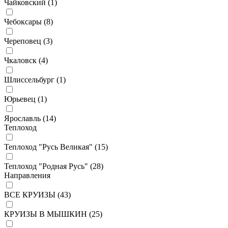
Чайковский (
1
)
Чебоксары (
8
)
Череповец (
3
)
Чкаловск (
4
)
Шлиссельбург (
1
)
Юрьевец (
1
)
Ярославль (
14
)
Теплоход
Теплоход "Русь Великая" (
15
)
Теплоход "Родная Русь" (
28
)
Направления
ВСЕ КРУИЗЫ (
43
)
КРУИЗЫ В МЫШКИН (
25
)