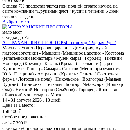
от 81 899 ₽
Скидка 7% предоставляется при полной оплате круиза на
сайте компании "Круизный флот "Русич в течении 5 дней
осталось:
1 день
Выбрать места
мало мест
Скидка до 7%
АСТРАХАНСКИЕ ПРОСТОРЫ
Теплоход "Родная Русь"
Москва - Углич (Церковь царевича Димитрия, музей
гидроэнергетики) - Мышкин (Мышиное царство) - Кострома
(Ипатьевский монастырь / Музей сыра) - Городец - Нижний
Новгород (Кремль) - Казань (Кремль) - Тольятти (Царёв
Курган + с. Ташла) - Самара - Саратов (Место приземления
Ю.А. Гагарина) - Астрахань (Кремль / Элиста / Осетровая
ферма / Лотосовые поля) - Никольское - Волгоград (Мамаев
Курган) - Винновка - Тетюши - Болгар - Чебоксары (Йошкар-
Ола) - Нижний Новгород (Семёнов) - Городец - Ярославль
(Толгский монастырь) - Москва
14 - 31 августа 2026 , 18 дней
Цена за 1 место:
158 400 ₽
Особое предложение:
от 147 399 ₽
Скидка 7% предоставляется при полной оплате круиза на