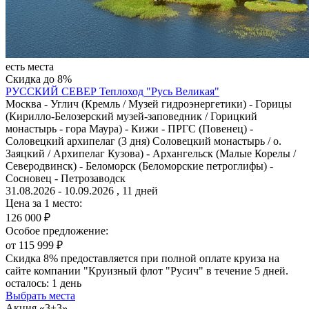
есть места
Скидка до 8%
РУССКИЙ СЕВЕР
Теплоход "Русь Великая"
Москва - Углич (Кремль / Музей гидроэнергетики) - Горицы
(Кирилло-Белозерский музей-заповедник / Горицкий
монастырь - гора Маура) - Кижи - ПРГС (Повенец) -
Соловецкий архипелаг (3 дня) Соловецкий монастырь / о.
Заяцкий / Архипелаг Кузова) - Архангельск (Малые Корелы /
Северодвинск) - Беломорск (Беломорские петроглифы) -
Сосновец - Петрозаводск
31.08.2026 - 10.09.2026 , 11 дней
Цена за 1 место:
126 000 ₽
Особое предложение:
от 115 999 ₽
Скидка 8% предоставляется при полной оплате круиза на
сайте компании "Круизный флот "Русич" в течение 5 дней.
осталось:
1 день
Выбрать места
Акция «3+3»