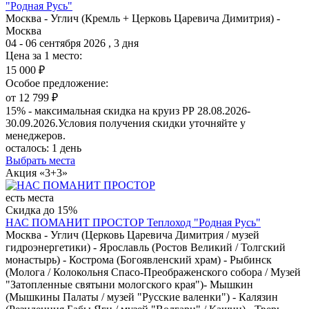
"Родная Русь"
Москва - Углич (Кремль + Церковь Царевича Димитрия) -
Москва
04 - 06 сентября 2026 , 3 дня
Цена за 1 место:
15 000 ₽
Особое предложение:
от 12 799 ₽
15% - максимальная скидка на круиз РР 28.08.2026-
30.09.2026.Условия получения скидки уточняйте у
менеджеров.
осталось:
1 день
Выбрать места
Акция «3+3»
есть места
Скидка до 15%
НАС ПОМАНИТ ПРОСТОР
Теплоход "Родная Русь"
Москва - Углич (Церковь Царевича Димитрия / музей
гидроэнергетики) - Ярославль (Ростов Великий / Толгский
монастырь) - Кострома (Богоявленский храм) - Рыбинск
(Молога / Колокольня Спасо-Преображенского собора / Музей
"Затопленные святыни мологского края")- Мышкин
(Мышкины Палаты / музей "Русские валенки") - Калязин