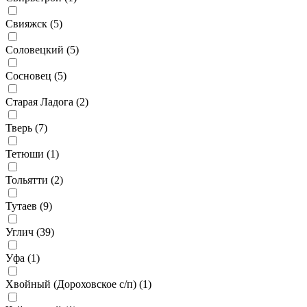
Свияжск (
5
)
Соловецкий (
5
)
Сосновец (
5
)
Старая Ладога (
2
)
Тверь (
7
)
Тетюши (
1
)
Тольятти (
2
)
Тутаев (
9
)
Углич (
39
)
Уфа (
1
)
Хвойный (Дороховское с/п) (
1
)