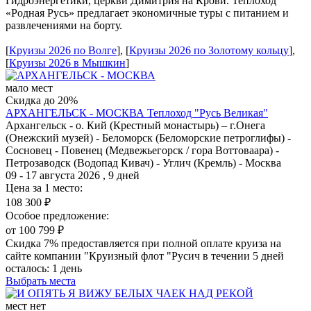
Гидроэнергетики, церкви Димитрия на Крови. Теплоход
«Родная Русь» предлагает экономичные туры с питанием и
развлечениями на борту.
[
Круизы 2026 по Волге
], [
Круизы 2026 по Золотому кольцу
],
[
Круизы 2026 в Мышкин
]
мало мест
Скидка до 20%
АРХАНГЕЛЬСК - МОСКВА
Теплоход "Русь Великая"
Архангельск - о. Кий (Крестный монастырь) – г.Онега
(Онежский музей) - Беломорск (Беломорские петроглифы) -
Сосновец - Повенец (Медвежьегорск / гора Воттоваара) -
Петрозаводск (Водопад Кивач) - Углич (Кремль) - Москва
09 - 17 августа 2026 , 9 дней
Цена за 1 место:
108 300 ₽
Особое предложение:
от 100 799 ₽
Скидка 7% предоставляется при полной оплате круиза на
сайте компании "Круизный флот "Русич в течении 5 дней
осталось:
1 день
Выбрать места
мест нет