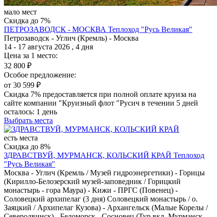
мало мест
Скидка до 7%
ПЕТРОЗАВОДСК - МОСКВА
Теплоход "Русь Великая"
Петрозаводск - Углич (Кремль) - Москва
14 - 17 августа 2026 , 4 дня
Цена за 1 место:
32 800 ₽
Особое предложение:
от 30 599 ₽
Скидка 7% предоставляется при полной оплате круиза на
сайте компании "Круизный флот "Русич в течении 5 дней
осталось:
1 день
Выбрать места
есть места
Скидка до 8%
ЗДРАВСТВУЙ, МУРМАНСК, КОЛЬСКИЙ КРАЙ
Теплоход
"Русь Великая"
Москва - Углич (Кремль / Музей гидроэнергетики) - Горицы
(Кирилло-Белозерский музей-заповедник / Горицкий
монастырь - гора Маура) - Кижи - ПРГС (Повенец) -
Соловецкий архипелаг (3 дня) Соловецкий монастырь / о.
Заяцкий / Архипелаг Кузова) - Архангельск (Малые Корелы /
Северодвинск) - Беломорск - Сосновец (Тур вкл. Мурманск -