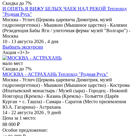
Скидка до 7%
И ОПЯТЬ Я ВИЖУ БЕЛЫХ ЧАЕК НАД РЕКОЙ
Теплоход
"Родная Русь"
Москва - Углич (Церковь царевича Димитрия, музей
гидроэнергетики) - Мышкин (Мышиное царство) - Калязин
(Резиденция Бабы Яги / улиточная ферма/ музей "Волгари") -
Москва
10 - 13 августа 2026 , 4 дня
Выбрать экскурсии
Акция «3+3»
мало мест
Скидка до 7%
МОСКВА - АСТРАХАНЬ
Теплоход "Родная Русь"
Москва - Углич (Церковь царевича Димитрия, музей
гидроэнергетики) - Мышкин (Мышиное царство) - Кострома
(Ипатьевский монастырь / Музей сыра) - Городец - Нижний
Новгород (Кремль) - Казань (Кремль) - Тольятти (Царёв
Курган + с. Ташла) - Самара - Саратов (Место приземления
Ю.А. Гагарина) - Астрахань
14 - 22 августа 2026 , 9 дней
Цена за 1 место:
88 000 ₽
Особое предложение: