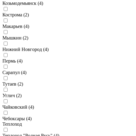
Козьмодемьянск (
4
)
Кострома (
2
)
Макарьев (
4
)
Мышкин (
2
)
Нижний Новгород (
4
)
Пермь (
4
)
Сарапул (
4
)
Тутаев (
2
)
Углич (
2
)
Чайковский (
4
)
Чебоксары (
4
)
Теплоход
Теплоход "Родная Русь" (
4
)