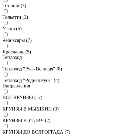
Тетюши (
3
)
Тольятти (
3
)
Углич (
5
)
Чебоксары (
7
)
Ярославль (
5
)
Теплоход
Теплоход "Русь Великая" (
8
)
Теплоход "Родная Русь" (
4
)
Направления
ВСЕ КРУИЗЫ (
12
)
КРУИЗЫ В МЫШКИН (
3
)
КРУИЗЫ В УГЛИЧ (
2
)
КРУИЗЫ ДО ВОЛГОГРАДА (
7
)