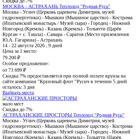
Скидка до 7%
МОСКВА - АСТРАХАНЬ
Теплоход "Родная Русь"
Москва - Углич (Церковь царевича Димитрия, музей
гидроэнергетики) - Мышкин (Мышиное царство) - Кострома
(Ипатьевский монастырь / Музей сыра) - Городец - Нижний
Новгород (Кремль) - Казань (Кремль) - Тольятти (Царёв
Курган + с. Ташла) - Самара - Саратов (Место приземления
Ю.А. Гагарина) - Астрахань
14 - 22 августа 2026 , 9 дней
Цена за 1 место:
79 200 ₽
Особое предложение:
от 73 699 ₽
Скидка 7% предоставляется при полной оплате круиза на
сайте компании "Круизный флот "Русич в течении 5 дней
осталось:
3 дня
Выбрать места
мало мест
Скидка до 7%
АСТРАХАНСКИЕ ПРОСТОРЫ
Теплоход "Родная Русь"
Москва - Углич (Церковь царевича Димитрия, музей
гидроэнергетики) - Мышкин (Мышиное царство) - Кострома
(Ипатьевский монастырь / Музей сыра) - Городец - Нижний
Новгород (Кремль) - Казань (Кремль) - Тольятти (Царёв