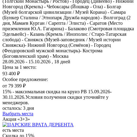
(Толгский Монастырь / Ростов) - Городец (Дивеево) - Нижний
Новгород (Кремль) - Чебоксары (Йошкар - Ола) - Болгар
(Музей болгарской цивилизации / Музей Корана) - Самара
(Бункер Сталина / Этнопарк Дружба народов) - Волгоград (2
дня, Мамаев Курган / Сарепта / Элиста) - Саратов (Место
приземления Ю.А. Гагарина) - Балаково (Смотровая площадка
Эдельвейс) - Казань (Кремль / Инополис / Старо-Татарская
слобода) - Свияжск (Музей-заповедник / Музей истории
Свияжска)- Нижний Новгород (Семёнов) - Городец
(Феодоровский мужской монастырь)- Кострома
(Богоявленский храм) - Москва
28.09.2026 - 15.10.2026 , 18 дней
Цена за 1 место:
93 400 ₽
Особое предложение:
от 79 399 ₽
15% - максимальная скидка на круиз РВ 15.09.2026-
30.11.2026.Условия получения скидки уточняйте у
менеджеров.
осталось:
3 дня
Выбрать места
Акция «3+3»
есть места
Скидка до 15%