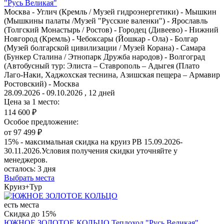
"Русь Великая"
Москва - Углич (Кремль / Музей гидроэнергетики) - Мышкин
(Мышкины палаты /Музей "Русские валенки") - Ярославль
(Толгский Монастырь / Ростов) - Городец (Дивеево) - Нижний
Новгород (Кремль) - Чебоксары (Йошкар - Ола) - Болгар
(Музей болгарской цивилизации / Музей Корана) - Самара
(Бункер Сталина / Этнопарк Дружба народов) - Волгоград
(Автобусный тур: Элиста – Ставрополь – Адыгея (Плато
Лаго-Наки, Хаджохская теснина, Азишская пещера – Армавир
Ростовский) - Москва
28.09.2026 - 09.10.2026 , 12 дней
Цена за 1 место:
114 600 ₽
Особое предложение:
от 97 499 ₽
15% - максимальная скидка на круиз РВ 15.09.2026-
30.11.2026.Условия получения скидки уточняйте у
менеджеров.
осталось:
3 дня
Выбрать места
Круиз+Тур
есть места
Скидка до 15%
ЮЖНОЕ ЗОЛОТОЕ КОЛЬЦО
Теплоход "Русь Великая"