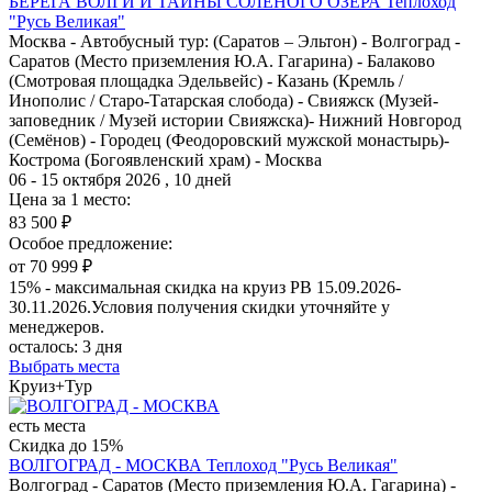
БЕРЕГА ВОЛГИ И ТАЙНЫ СОЛЕНОГО ОЗЕРА
Теплоход
"Русь Великая"
Москва - Автобусный тур: (Саратов – Эльтон) - Волгоград -
Саратов (Место приземления Ю.А. Гагарина) - Балаково
(Смотровая площадка Эдельвейс) - Казань (Кремль /
Инополис / Старо-Татарская слобода) - Свияжск (Музей-
заповедник / Музей истории Свияжска)- Нижний Новгород
(Семёнов) - Городец (Феодоровский мужской монастырь)-
Кострома (Богоявленский храм) - Москва
06 - 15 октября 2026 , 10 дней
Цена за 1 место:
83 500 ₽
Особое предложение:
от 70 999 ₽
15% - максимальная скидка на круиз РВ 15.09.2026-
30.11.2026.Условия получения скидки уточняйте у
менеджеров.
осталось:
3 дня
Выбрать места
Круиз+Тур
есть места
Скидка до 15%
ВОЛГОГРАД - МОСКВА
Теплоход "Русь Великая"
Волгоград - Саратов (Место приземления Ю.А. Гагарина) -