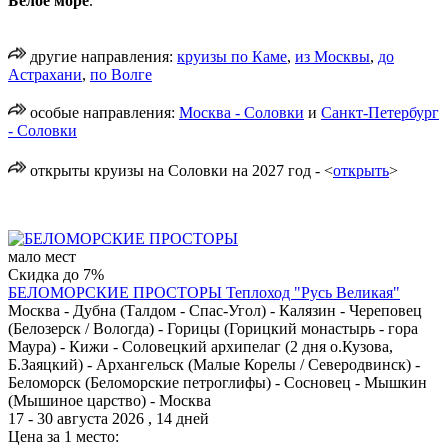
Белое море
.
другие направления:
круизы по Каме
,
из Москвы
,
до
Астрахани
,
по Волге
особые направления:
Москва - Соловки
и
Санкт-Петербург
- Соловки
открыты круизы на Соловки на 2027 год - <
открыть
>
мало мест
Скидка до 7%
БЕЛОМОРСКИЕ ПРОСТОРЫ
Теплоход "Русь Великая"
Москва - Дубна (Талдом - Спас-Угол) - Калязин - Череповец
(Белозерск / Вологда) - Горицы (Горицкий монастырь - гора
Маура) - Кижи - Соловецкий архипелаг (2 дня о.Кузова,
Б.Заяцкий) - Архангельск (Малые Корелы / Северодвинск) -
Беломорск (Беломорские петроглифы) - Сосновец - Мышкин
(Мышиное царство) - Москва
17 - 30 августа 2026 , 14 дней
Цена за 1 место: