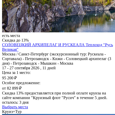
есть места
Скидка до 13%
СОЛОВЕЦКИЙ АРХИПЕЛАГ И РУСКЕАЛА
Теплоход "Русь
Великая"
Москва / Санкт-Петербург (экскурсионный тур: Рускеала -
Сортавала) - Петрозаводск - Кижи - Соловецкий архипелаг (3
дня) - Петрозаводск - Мышкин - Москва
17 - 27 сентября 2026 , 11 дней
Цена за 1 место:
95 200 ₽
Особое предложение:
от 82 899 ₽
Скидка 13% предоставляется при полной оплате круиза на
сайте компании "Круизный флот "Русич" в течение 5 дней.
осталось:
3 дня
Выбрать места
Круиз+Тур