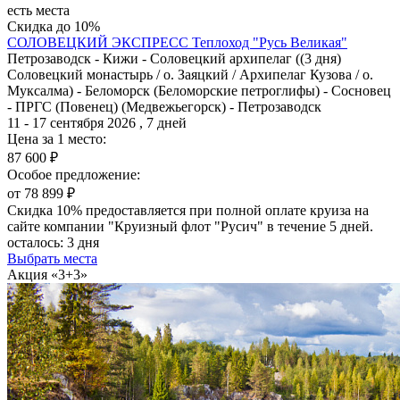
есть места
Скидка до 10%
СОЛОВЕЦКИЙ ЭКСПРЕСС
Теплоход "Русь Великая"
Петрозаводск - Кижи - Соловецкий архипелаг ((3 дня)
Соловецкий монастырь / о. Заяцкий / Архипелаг Кузова / о.
Муксалма) - Беломорск (Беломорские петроглифы) - Сосновец
- ПРГС (Повенец) (Медвежьегорск) - Петрозаводск
11 - 17 сентября 2026 , 7 дней
Цена за 1 место:
87 600 ₽
Особое предложение:
от 78 899 ₽
Скидка 10% предоставляется при полной оплате круиза на
сайте компании "Круизный флот "Русич" в течение 5 дней.
осталось:
3 дня
Выбрать места
Акция «3+3»