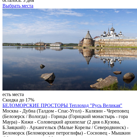
осталось:
3 дня
Выбрать места
есть места
Скидка до 17%
БЕЛОМОРСКИЕ ПРОСТОРЫ
Теплоход "Русь Великая"
Москва - Дубна (Талдом - Спас-Угол) - Калязин - Череповец
(Белозерск / Вологда) - Горицы (Горицкий монастырь - гора
Маура) - Кижи - Соловецкий архипелаг (2 дня о.Кузова,
Б.Заяцкий) - Архангельск (Малые Корелы / Северодвинск) -
Беломорск (Беломорские петроглифы) - Сосновец - Мышкин