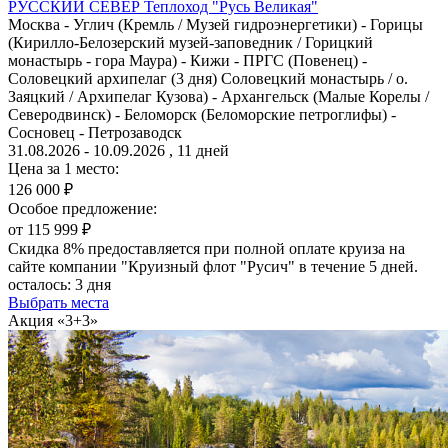
РУССКИЙ СЕВЕР
Теплоход "Русь Великая"
Москва - Углич (Кремль / Музей гидроэнергетики) - Горицы
(Кирилло-Белозерский музей-заповедник / Горицкий
монастырь - гора Маура) - Кижи - ПРГС (Повенец) -
Соловецкий архипелаг (3 дня) Соловецкий монастырь / о.
Заяцкий / Архипелаг Кузова) - Архангельск (Малые Корелы /
Северодвинск) - Беломорск (Беломорские петроглифы) -
Сосновец - Петрозаводск
31.08.2026 - 10.09.2026 , 11 дней
Цена за 1 место:
126 000 ₽
Особое предложение:
от 115 999 ₽
Скидка 8% предоставляется при полной оплате круиза на
сайте компании "Круизный флот "Русич" в течение 5 дней.
осталось:
3 дня
Выбрать места
Акция «3+3»