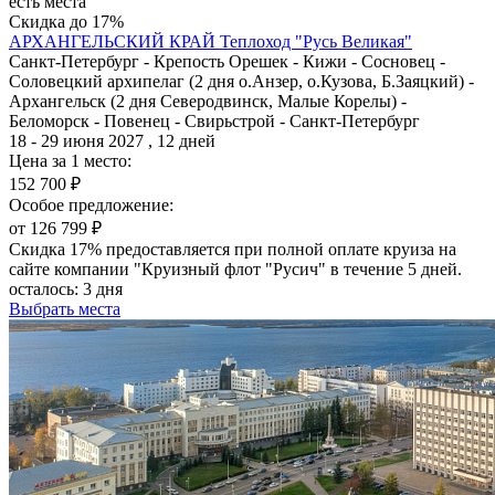
есть места
Скидка до 17%
АРХАНГЕЛЬСКИЙ КРАЙ
Теплоход "Русь Великая"
Санкт-Петербург - Крепость Орешек - Кижи - Сосновец -
Соловецкий архипелаг (2 дня о.Анзер, о.Кузова, Б.Заяцкий) -
Архангельск (2 дня Северодвинск, Малые Корелы) -
Беломорск - Повенец - Свирьстрой - Санкт-Петербург
18 - 29 июня 2027 , 12 дней
Цена за 1 место:
152 700 ₽
Особое предложение:
от 126 799 ₽
Скидка 17% предоставляется при полной оплате круиза на
сайте компании "Круизный флот "Русич" в течение 5 дней.
осталось:
3 дня
Выбрать места