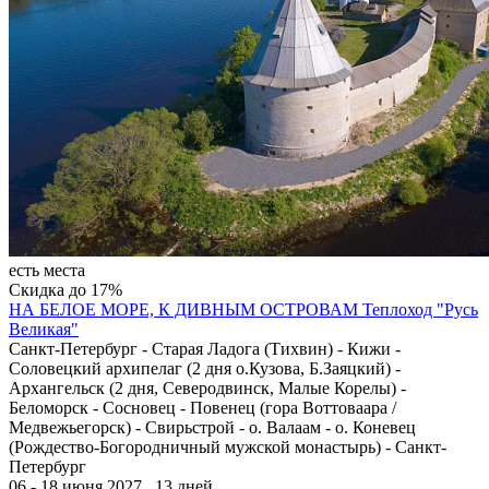
есть места
Скидка до 17%
НА БЕЛОЕ МОРЕ, К ДИВНЫМ ОСТРОВАМ
Теплоход "Русь
Великая"
Санкт-Петербург - Старая Ладога (Тихвин) - Кижи -
Соловецкий архипелаг (2 дня о.Кузова, Б.Заяцкий) -
Архангельск (2 дня, Северодвинск, Малые Корелы) -
Беломорск - Сосновец - Повенец (гора Воттоваара /
Медвежьегорск) - Свирьстрой - о. Валаам - о. Коневец
(Рождество-Богородничный мужской монастырь) - Санкт-
Петербург
06 - 18 июня 2027 , 13 дней