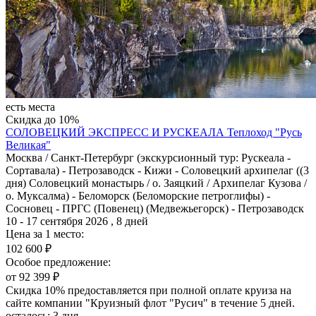
есть места
Скидка до 10%
СОЛОВЕЦКИЙ ЭКСПРЕСС И РУСКЕАЛА
Теплоход "Русь
Великая"
Москва / Санкт-Петербург (экскурсионный тур: Рускеала -
Сортавала) - Петрозаводск - Кижи - Соловецкий архипелаг ((3
дня) Соловецкий монастырь / о. Заяцкий / Архипелаг Кузова /
о. Муксалма) - Беломорск (Беломорские петроглифы) -
Сосновец - ПРГС (Повенец) (Медвежьегорск) - Петрозаводск
10 - 17 сентября 2026 , 8 дней
Цена за 1 место:
102 600 ₽
Особое предложение:
от 92 399 ₽
Скидка 10% предоставляется при полной оплате круиза на
сайте компании "Круизный флот "Русич" в течение 5 дней.
осталось:
3 дня