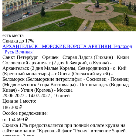
есть места
Скидка до 17%
АРХАНГЕЛЬСК - МОРСКИЕ ВОРОТА АРКТИКИ
Теплоход
"Русь Великая"
Санкт-Петербург - Орешек - Старая Ладога (Тихвин) - Кижи -
Соловецкий архипелаг (2 дня Б.Заяцкий, о.Кузова) -
Архангельск (2 дня Малые Корелы, Северодвинск) - о. Кий
(Крестный монастырь) – г.Онега (Онежский музей) -
Беломорск (Беломорские петроглифы) - Сосновец - Повенец
(Медвежьегорск / гора Воттоваара) - Петрозаводск (Водопад
Кивач) - Углич (Кремль) - Москва
29.06.2027 - 14.07.2027 , 16 дней
Цена за 1 место:
186 300 ₽
Особое предложение:
от 154 699 ₽
Скидка 17% предоставляется при полной оплате круиза на
сайте компании "Круизный флот "Русич" в течение 5 дней.