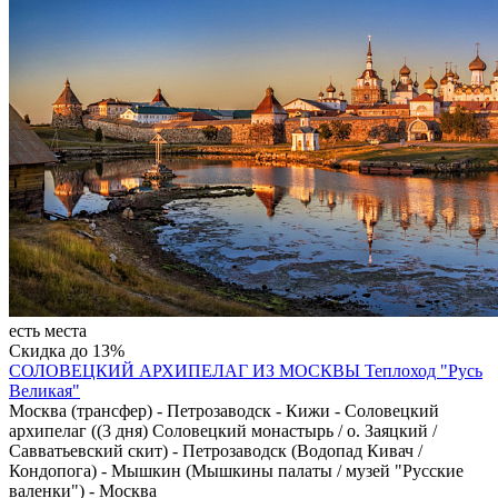
есть места
Скидка до 13%
СОЛОВЕЦКИЙ АРХИПЕЛАГ ИЗ МОСКВЫ
Теплоход "Русь
Великая"
Москва (трансфер) - Петрозаводск - Кижи - Соловецкий
архипелаг ((3 дня) Соловецкий монастырь / о. Заяцкий /
Савватьевский скит) - Петрозаводск (Водопад Кивач /
Кондопога) - Мышкин (Мышкины палаты / музей "Русские
валенки") - Москва