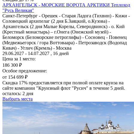
АРХАНГЕЛЬСК - МОРСКИЕ ВОРОТА АРКТИКИ
Теплоход
"Русь Великая"
Санкт-Петербург - Орешек - Старая Ладога (Тихвин) - Кижи -
Соловецкий архипелаг (2 дня Б.Заяцкий, о.Кузова) -
Архангельск (2 дня Малые Корелы, Северодвинск) - о. Кий
(Крестный монастырь) – г.Онега (Онежский музей) -
Беломорск (Беломорские петроглифы) - Сосновец - Повенец
(Медвежьегорск / гора Воттоваара) - Петрозаводск (Водопад
Кивач) - Углич (Кремль) - Москва
29.06.2027 - 14.07.2027 , 16 дней
Цена за 1 место:
186 300 ₽
Особое предложение:
от 154 699 ₽
Скидка 17% предоставляется при полной оплате круиза на
сайте компании "Круизный флот "Русич" в течение 5 дней.
осталось:
2 дня
Выбрать места