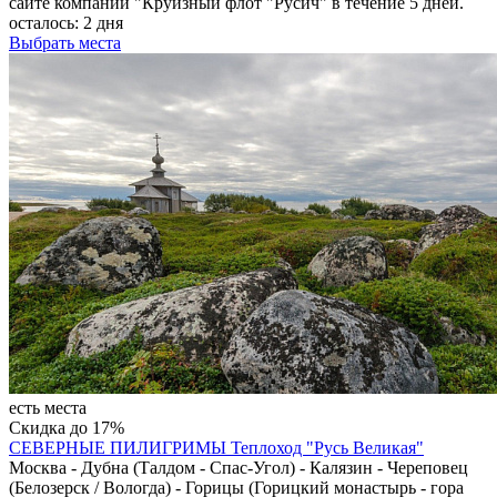
сайте компании "Круизный флот "Русич" в течение 5 дней.
осталось:
2 дня
Выбрать места
есть места
Скидка до 17%
СЕВЕРНЫЕ ПИЛИГРИМЫ
Теплоход "Русь Великая"
Москва - Дубна (Талдом - Спас-Угол) - Калязин - Череповец
(Белозерск / Вологда) - Горицы (Горицкий монастырь - гора