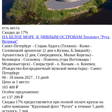
есть места
Скидка до 17%
НА БЕЛОЕ МОРЕ, К ДИВНЫМ ОСТРОВАМ
Теплоход "Русь
Великая"
Санкт-Петербург - Старая Ладога (Тихвин) - Кижи -
Соловецкий архипелаг (2 дня о.Кузова, Б.Заяцкий) -
Архангельск (2 дня, Северодвинск, Малые Корелы) -
Беломорск - Сосновец - Повенец (гора Воттоваара /
Медвежьегорск) - Свирьстрой - о. Валаам - о. Коневец
(Рождество-Богородничный мужской монастырь) - Санкт-
Петербург
06 - 18 июня 2027 , 13 дней
Цена за 1 место:
165 400 ₽
Особое предложение:
от 137 299 ₽
Скидка 17% предоставляется при полной оплате круиза на
сайте компании "Круизный флот "Русич" в течение 5 дней.
осталось:
2 дня