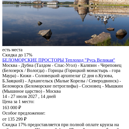
есть места
Скидка до 17%
БЕЛОМОРСКИЕ ПРОСТОРЫ
Теплоход "Русь Великая"
Москва - Дубна (Талдом - Спас-Угол) - Калязин - Череповец
(Белозерск / Вологда) - Горицы (Горицкий монастырь - гора
Маура) - Кижи - Соловецкий архипелаг (2 дня о.Кузова,
Б.Заяцкий) - Архангельск (Малые Корелы / Северодвинск) -
Беломорск (Беломорские петроглифы) - Сосновец - Мышкин
(Мышиное царство) - Москва
14 - 27 июля 2027 , 14 дней
Цена за 1 место:
163 000 ₽
Особое предложение:
от 135 299 ₽
Скидка 17% предоставляется при полной оплате круиза на