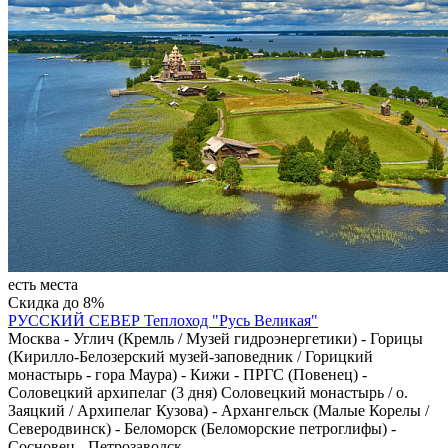
есть места
Скидка до 8%
РУССКИЙ СЕВЕР
Теплоход "Русь Великая"
Москва - Углич (Кремль / Музей гидроэнергетики) - Горицы
(Кирилло-Белозерский музей-заповедник / Горицкий
монастырь - гора Маура) - Кижи - ПРГС (Повенец) -
Соловецкий архипелаг (3 дня) Соловецкий монастырь / о.
Заяцкий / Архипелаг Кузова) - Архангельск (Малые Корелы /
Северодвинск) - Беломорск (Беломорские петроглифы) -
Сосновец - Петрозаводск