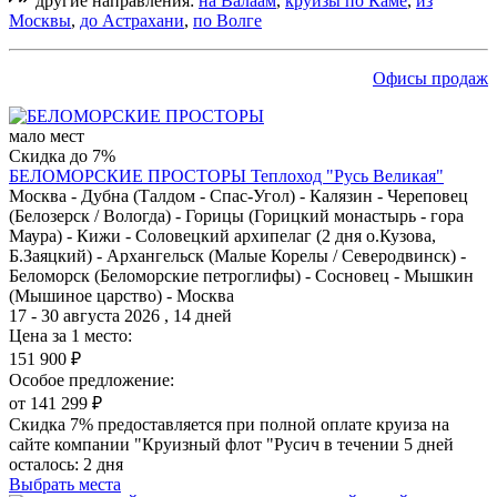
другие направления:
на Валаам
,
круизы по Каме
,
из
Москвы
,
до Астрахани
,
по Волге
Офисы продаж
мало мест
Скидка до 7%
БЕЛОМОРСКИЕ ПРОСТОРЫ
Теплоход "Русь Великая"
Москва - Дубна (Талдом - Спас-Угол) - Калязин - Череповец
(Белозерск / Вологда) - Горицы (Горицкий монастырь - гора
Маура) - Кижи - Соловецкий архипелаг (2 дня о.Кузова,
Б.Заяцкий) - Архангельск (Малые Корелы / Северодвинск) -
Беломорск (Беломорские петроглифы) - Сосновец - Мышкин
(Мышиное царство) - Москва
17 - 30 августа 2026 , 14 дней
Цена за 1 место:
151 900 ₽
Особое предложение:
от 141 299 ₽
Скидка 7% предоставляется при полной оплате круиза на
сайте компании "Круизный флот "Русич в течении 5 дней
осталось:
2 дня
Выбрать места