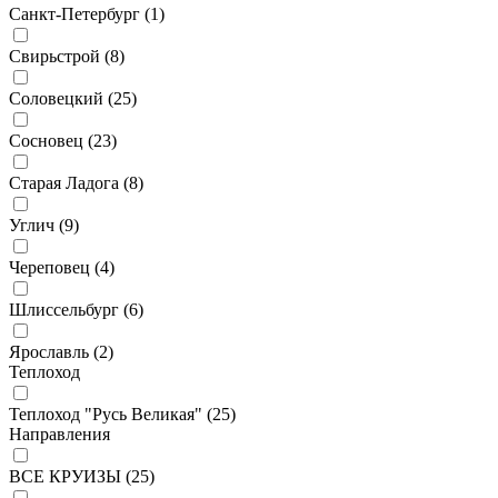
Санкт-Петербург (
1
)
Свирьстрой (
8
)
Соловецкий (
25
)
Сосновец (
23
)
Старая Ладога (
8
)
Углич (
9
)
Череповец (
4
)
Шлиссельбург (
6
)
Ярославль (
2
)
Теплоход
Теплоход "Русь Великая" (
25
)
Направления
ВСЕ КРУИЗЫ (
25
)