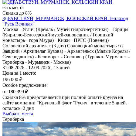
есть места
Скидка до 8%
ЗДРАВСТВУЙ, МУРМАНСК, КОЛЬСКИЙ КРАЙ
Теплоход
"Русь Великая"
Москва - Углич (Кремль / Музей гидроэнергетики) - Горицы
(Кирилло-Белозерский музей-заповедник / Горицкий
монастырь - гора Маура) - Кижи - ПРГС (Повенец) -
Соловецкий архипелаг (3 дня) Соловецкий монастырь / о.
Заяцкий / Архипелаг Кузова) - Архангельск (Малые Корелы /
Северодвинск) - Беломорск - Сосновец (Тур вкл. Мурманск -
Териберка - Мурманск - Москва)
31.08.2026 - 12.09.2026 , 13 дней
Цена за 1 место:
196 000 ₽
Особое предложение:
от 180 399 ₽
Скидка 8% предоставляется при полной оплате круиза на
сайте компании "Круизный флот "Русич" в течение 5 дней.
осталось:
2 дня
Выбрать места
Териберка