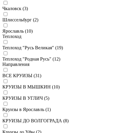
Чкаловск (
3
)
Шлиссельбург (
2
)
Ярославль (
10
)
Теплоход
Теплоход "Русь Великая" (
19
)
Теплоход "Родная Русь" (
12
)
Направления
ВСЕ КРУИЗЫ (
31
)
КРУИЗЫ В МЫШКИН (
10
)
КРУИЗЫ В УГЛИЧ (
5
)
Круизы в Ярославль (
1
)
КРУИЗЫ ДО ВОЛГОГРАДА (
8
)
Круизы до Уфы (
2
)