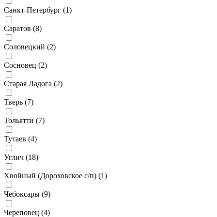
Санкт-Петербург (
1
)
Саратов (
8
)
Соловецкий (
2
)
Сосновец (
2
)
Старая Ладога (
2
)
Тверь (
7
)
Тольятти (
7
)
Тутаев (
4
)
Углич (
18
)
Хвойный (Дороховское с/п) (
1
)
Чебоксары (
9
)
Череповец (
4
)