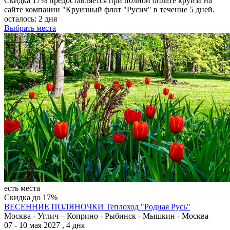
Скидка 17% предоставляется при полной оплате круиза на
сайте компании "Круизный флот "Русич" в течение 5 дней.
осталось:
2 дня
Выбрать места
есть места
Скидка до 17%
ВЕСЕННИЕ ПОЛЯНОЧКИ
Теплоход "Родная Русь"
Москва - Углич – Коприно - Рыбинск - Мышкин - Москва
07 - 10 мая 2027 , 4 дня