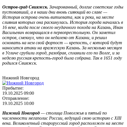
Остров-град Свияжск.
Зачарованный, долгие советские годы
пустовавший, а в наши дни вновь сияющий во славе —
История острова очень витиевата, как и реки, на месте
слияния которых она раскинулась. История города началась в
16 веке, когда после своего неудачного похода на Казань, Иван
Васильевич возвращался в первопрестольную. Он заметил
остров, смекнул, что он недалеко от Казани, и решил
основать на нем свой форпост — крепость, с которой будут
наносится атаки на вражескую Казань. За несколько месяцев
в Угличе срубили город, разобрав, сплавили его по Волге, и за
неделю русская крепость-город была собрана. Так в 1651 году
родился Свияжск.
Нижний Новгород
Прибытие:
19.10.2025 09:00
Отправление:
19.10.2025 10:00
Нижний Новгород
— столица Поволжья и пятый по
численности мегаполис России, ведущий свою историю с XIII
века. Великолепный старорусский город расположен на месте