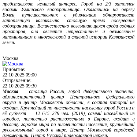
представляют немалый интерес. Город на 2/3 затоплен
водами Угличского водохранилища. Оказавшись на берегу
Волги, путешественник с удивлением обнаруживает
затопленную колокольню, стоящую прямо посередине
водохранилища. Величественно возвышающаяся среди водных
просторов, она является непрестанным и безмолвным
напоминанием о многовековой и славной истории Калязинской
земли.
Москва
Прибытие:
22.10.2025 09:00
Отправление:
22.10.2025 09:30
Москва
— столица России, город федерального значения,
административный центр Центрального федерального
округа и центр Московской области, в состав которой не
входит. Крупнейший по численности населения город России и
её субъект — 12 615 279 чел. (2019), самый населённый из
городов, полностью расположенных в Европе, входит в
десятку городов мира по численности населения, крупнейший
русскоязычный город в мире. Центр Московской городской
агломерации. Центр Русской православной церкви.